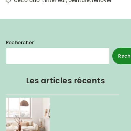
decoration
,
interieur
,
peinture
,
renover
Rechercher
Rech
Les articles récents