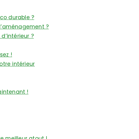
éco durable ?
et d’aménagement ?
’intérieur ?
sez !
tre intérieur
intenant !
e meilleur atout !