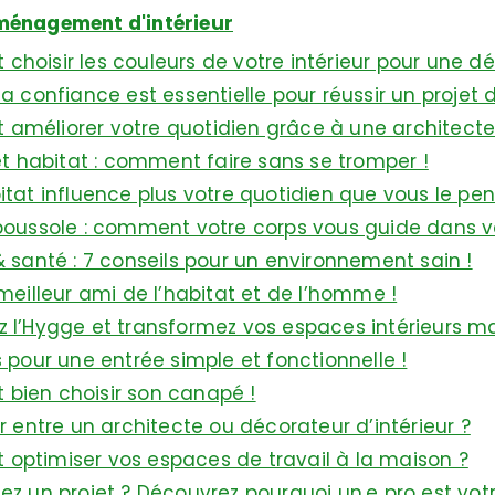
énagement d'intérieur
hoisir les couleurs de votre intérieur pour une d
la confiance est essentielle pour réussir un proj
méliorer votre quotidien grâce à une architecte d
 et habitat : comment faire sans se tromper !
itat influence plus votre quotidien que vous le pen
boussole : comment votre corps vous guide dans vo
& santé : 7 conseils pour un environnement sain !
 meilleur ami de l’habitat et de l’homme !
 l’Hygge et transformez vos espaces intérieurs ma
s pour une entrée simple et fonctionnelle !
bien choisir son canapé !
ir entre un architecte ou décorateur d’intérieur ?
ptimiser vos espaces de travail à la maison ?
ez un projet ? Découvrez pourquoi un.e pro est votr