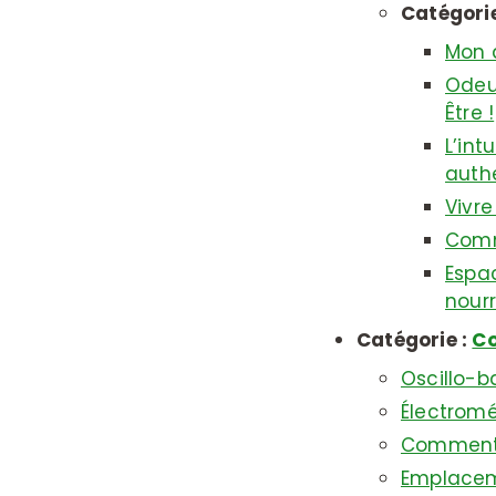
Catégorie
Mon a
Odeur
Être !
L’int
auth
Vivre
Comm
Espac
nourr
Catégorie :
Co
Oscillo-b
Électromé
Comment f
Emplaceme