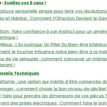
 :
Eveillez vos 5 sens !
stuce sensorielle simple pour tenir vos résolutions 
s et Habitat : Comment l’Olfaction Devient le Gar
uition : faire confiance à son instinct pour un amé
entique !
 Mieux : L’Acoustique, Un Pilier Du Bien-être Intérieur
ent le toucher influence notre bien-être à la mai
e de vie sensoriel : comment concevoir un intérie
issant !
nseils Techniques
attante : une option qui mérite d’être conservée da
nager : comment choisir le bon niveau de décibel
aire pour prendre les dimensions de vos pièces 
nt des prises électriques : Comment faire le bon 