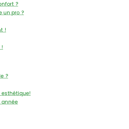
nfort ?
 un pro ?
t !
 !
e ?
 esthétique!
e année