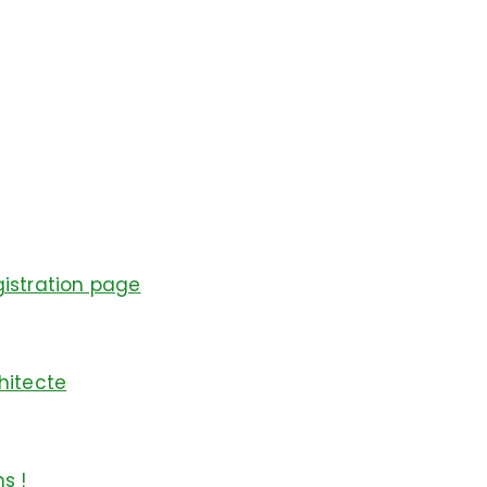
gistration page
hitecte
s !