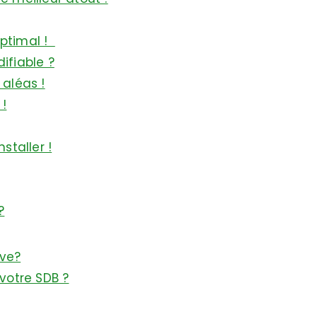
optimal !
ifiable ?
 aléas !
 !
staller !
?
ove?
votre SDB ?