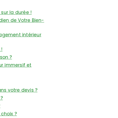
sur la durée !
dien de Votre Bien-
nagement intérieur
 !
son ?
ur immersif et
ns votre devis ?
 ?
?
choix ?