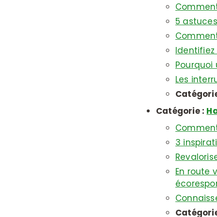
Comment f
5 astuces
Comment f
Identifie
Pourquoi u
Les inter
Catégorie
Catégorie :
Ha
Comment a
3 inspira
Revaloris
En route 
écorespon
Connaiss
Catégorie