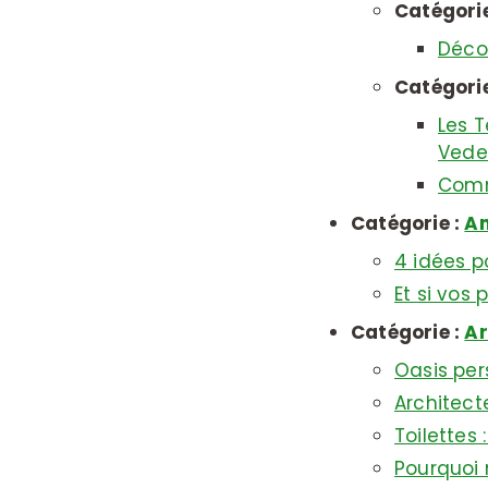
Catégorie
Décou
Catégorie
Les T
Vede
Comme
Catégorie :
Am
4 idées p
Et si vos
Catégorie :
Ar
Oasis per
Architecte
Toilettes 
Pourquoi 