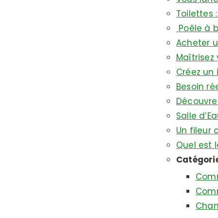
Toilettes 
Poêle à b
Acheter u
Maîtrisez
Créez un 
Besoin ré
Découvrez 
Salle d’Ea
Un fileur 
Quel est 
Catégorie
Comm
Comm
Chant