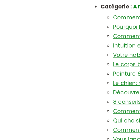
Catégorie :
Am
Comment c
Pourquoi 
Comment a
Intuition
Votre hab
Le corps 
Peinture 
Le chien:
Découvrez
8 conseil
Comment 
Qui chois
Comment o
Vous lanc